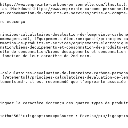
https://www.empreinte-carbone-personnelle.com/llms.txt).
 as [Markdown](https://www.empreinte-carbone-personnelle
et-consommation-de-produits-et-services/prise-en-compte-
re écoconçu

rincipes-calculatoires-devaluation-de-lempreinte-carbone
omenagers.md), [Équipements électroniques](/principes-c
mmation-de-produits-et-services/equipements-electronique
mation/biens-dequipements-et-consommation-de-produits-e
elle-de-consommation/biens-dequipements-et-consommation-
 fonction de leur caractère de 2nd main.

-calculatoires-devaluation-de-lempreinte-carbone-personn
 [Vêtements](/principes-calculatoires-devaluation-de-lem
tements.md), il est recommandé que l’empreinte associée 
inguer le caractère écoconçu des quatre types de produit
idth="563"><figcaption><p>Source : Pexels</p></figcaptio