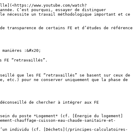
elle](<https://www.youtube.com/watch?
année. C’est pourquoi, essayer de distinguer 
le nécessite un travail méthodologique important et ce 
de transparence de certains FE et d’études de référence 
 manières :&#x20;

s FE “retravaillés”.

seillé que les FE “retravaillés” se basent sur ceux de 
e, etc.) pour ne conserver uniquement que la phase de 
déconseillé de chercher à intégrer aux FE 
sein du poste *Logement* (cf. [Énergie du logement]
ement-chauffage-cuisson-eau-chaude-sanitaire-et-
’un individu (cf. [Déchets](/principes-calculatoires-