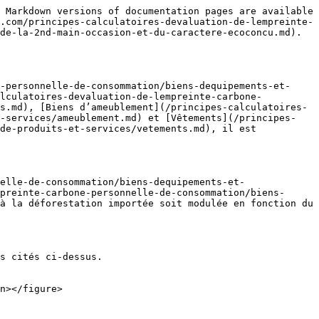
 Markdown versions of documentation pages are available 
.com/principes-calculatoires-devaluation-de-lempreinte-
de-la-2nd-main-occasion-et-du-caractere-ecoconcu.md).

-personnelle-de-consommation/biens-dequipements-et-
alculatoires-devaluation-de-lempreinte-carbone-
s.md), [Biens d’ameublement](/principes-calculatoires-
t-services/ameublement.md) et [Vêtements](/principes-
de-produits-et-services/vetements.md), il est 
elle-de-consommation/biens-dequipements-et-
preinte-carbone-personnelle-de-consommation/biens-
à la déforestation importée soit modulée en fonction du 
s cités ci-dessus.

n></figure>
