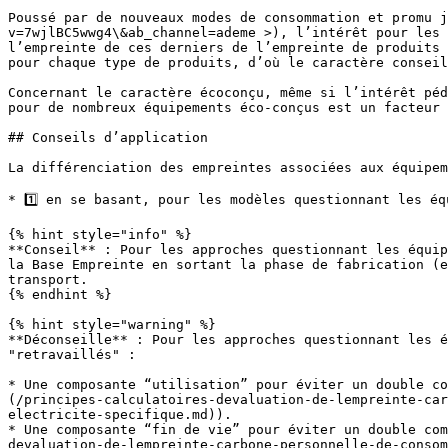
Poussé par de nouveaux modes de consommation et promu j
v=7wjlBC5wwg4\&ab_channel=ademe >), l’intérêt pour les 
l’empreinte de ces derniers de l’empreinte de produits 
pour chaque type de produits, d’où le caractère conseil
Concernant le caractère écoconçu, même si l’intérêt péd
pour de nombreux équipements éco-conçus est un facteur 
## Conseils d’application

La différenciation des empreintes associées aux équipem
* 1️⃣ en se basant, pour les modèles questionnant les é
{% hint style="info" %}

**Conseil** : Pour les approches questionnant les équip
la Base Empreinte en sortant la phase de fabrication (e
transport.

{% endhint %}

{% hint style="warning" %}

**Déconseille** : Pour les approches questionnant les é
"retravaillés" :

* Une composante “utilisation” pour éviter un double co
(/principes-calculatoires-devaluation-de-lempreinte-car
electricite-specifique.md)).

* Une composante “fin de vie” pour éviter un double com
devaluation-de-lempreinte-carbone-personnelle-de-consom