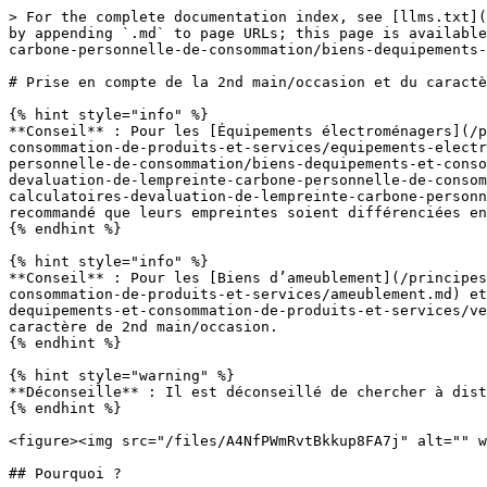
> For the complete documentation index, see [llms.txt](
by appending `.md` to page URLs; this page is available
carbone-personnelle-de-consommation/biens-dequipements-
# Prise en compte de la 2nd main/occasion et du caractè
{% hint style="info" %}

**Conseil** : Pour les [Équipements électroménagers](/p
consommation-de-produits-et-services/equipements-electr
personnelle-de-consommation/biens-dequipements-et-conso
devaluation-de-lempreinte-carbone-personnelle-de-consom
calculatoires-devaluation-de-lempreinte-carbone-personn
recommandé que leurs empreintes soient différenciées en
{% endhint %}

{% hint style="info" %}

**Conseil** : Pour les [Biens d’ameublement](/principes
consommation-de-produits-et-services/ameublement.md) et
dequipements-et-consommation-de-produits-et-services/ve
caractère de 2nd main/occasion.

{% endhint %}

{% hint style="warning" %}

**Déconseille** : Il est déconseillé de chercher à dist
{% endhint %}

<figure><img src="/files/A4NfPWmRvtBkkup8FA7j" alt="" w
## Pourquoi ?
