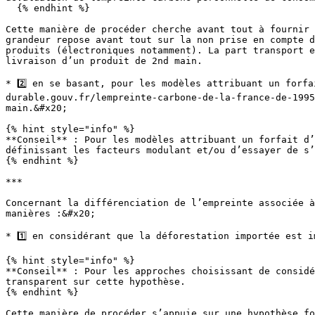
  {% endhint %}

Cette manière de procéder cherche avant tout à fournir 
grandeur repose avant tout sur la non prise en compte d
produits (électroniques notamment). La part transport e
livraison d’un produit de 2nd main.

* 2️⃣ en se basant, pour les modèles attribuant un forf
durable.gouv.fr/lempreinte-carbone-de-la-france-de-1995
main.&#x20;

{% hint style="info" %}

**Conseil** : Pour les modèles attribuant un forfait d’
définissant les facteurs modulant et/ou d’essayer de s’
{% endhint %}

***

Concernant la différenciation de l’empreinte associée à
manières :&#x20;

* 1️⃣ en considérant que la déforestation importée est i
{% hint style="info" %}

**Conseil** : Pour les approches choisissant de considé
transparent sur cette hypothèse.

{% endhint %}

Cette manière de procéder s’appuie sur une hypothèse fo