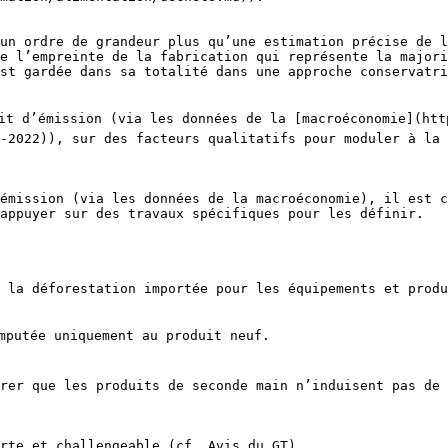
un ordre de grandeur plus qu’une estimation précise de l
e l’empreinte de la fabrication qui représente la majori
st gardée dans sa totalité dans une approche conservatri
ait d’émission (via les données de la [macroéconomie](ht
-2022)), sur des facteurs qualitatifs pour moduler à la 
émission (via les données de la macroéconomie), il est c
appuyer sur des travaux spécifiques pour les définir.

 la déforestation importée pour les équipements et produ
mputée uniquement au produit neuf.

rer que les produits de seconde main n’induisent pas de 
rte et challengeable (cf. Avis du GT).
